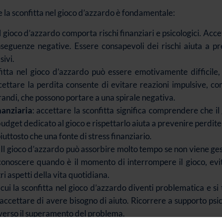
e la sconfitta nel gioco d’azzardo è fondamentale:
il gioco d’azzardo comporta rischi finanziari e psicologici. Accet
seguenze negative. Essere consapevoli dei rischi aiuta a pr
ivi.
nfitta nel gioco d’azzardo può essere emotivamente difficil
cettare la perdita consente di evitare reazioni impulsive, co
andi, che possono portare a una spirale negativa.
nanziaria
: accettare la sconfitta significa comprendere che i
 budget dedicato al gioco e rispettarlo aiuta a prevenire perdite
iuttosto che una fonte di stress finanziario.
: Il gioco d’azzardo può assorbire molto tempo se non viene g
iconoscere quando è il momento di interrompere il gioco, ev
tri aspetti della vita quotidiana.
n cui la sconfitta nel gioco d’azzardo diventi problematica e 
ccettare di avere bisogno di aiuto. Ricorrere a supporto psic
 verso il superamento del problema.