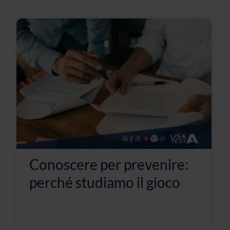
Conoscere per prevenire:
perché studiamo il gioco