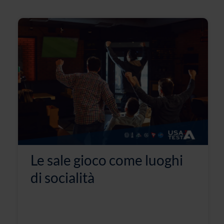
Le sale gioco come luoghi
di socialità