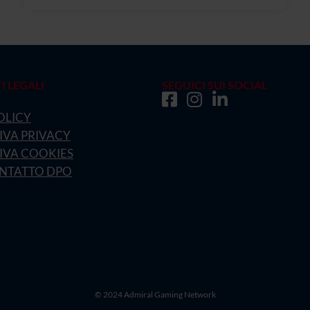
 LEGALI
SEGUICI SUI SOCIAL
OLICY
IVA PRIVACY
IVA COOKIES
ONTATTO DPO
© 2024 Admiral Gaming Network